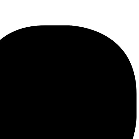
پرش
به
محتوا