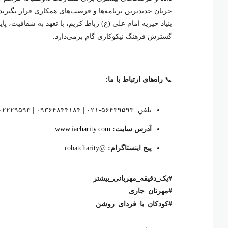
جریان جدیدترین برنامه‌ها و فرصت‌های همکاری قرار بگیرند 
بنیاد خیریه امام علی (ع) رباط کریم، با تعهد به شفافیت، 
گسترش فرهنگ نیکوکاری گام برمی‌دارد.
📞
راه‌های ارتباط با ما:
تلفن: ۵۶۴۳۹۵۹۳-۰۲۱ | ۰۹۳۶۴۸۴۴۱۸۴ | ۰۹۰۰۲۲۲۹۵۹۳
آدرس سایت:
www.iacharity.com
پیج اینستاگرام:
@robatcharity
#یک_دقیقه_مهربانی_بیشتر
#مهرتان_جاری
#کودکان_با_فردای_روشن